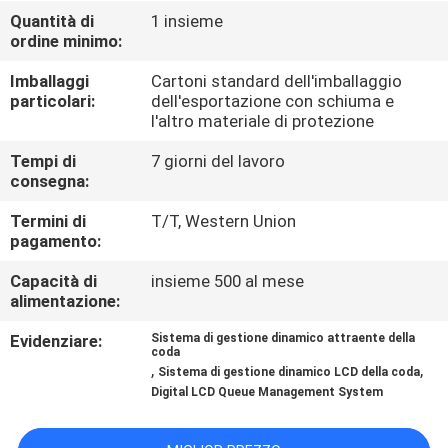
CONTROLLO
Quantità di
1 insieme
ordine minimo:
DI
QUALITÀ
Imballaggi
Cartoni standard dell'imballaggio
particolari:
dell'esportazione con schiuma e
l'altro materiale di protezione
CONTATTICI
Tempi di
7 giorni del lavoro
consegna:
NOTIZIE
Termini di
T/T, Western Union
pagamento:
RICHIEDA
Capacità di
insieme 500 al mese
alimentazione:
UNA
CITAZIONE
Evidenziare:
Sistema di gestione dinamico attraente della
coda
,
,
Sistema di gestione dinamico LCD della coda
Digital LCD Queue Management System
MAPPA
DEL