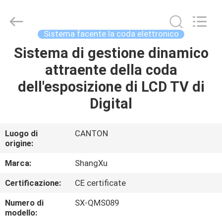
Guangzhou
ShangXu
Technology
Co.,Ltd.
All
Sistema facente la coda elettronico
Rights
Reserved.
Developed
Sistema di gestione dinamico
CASA
by
ECER
attraente della coda
PRODOTTI
dell'esposizione di LCD TV di
Digital
CIRCA
NOI
Luogo di
CANTON
origine:
GIRO
Marca:
ShangXu
DELLA
Certificazione:
CE certificate
FABBRICA
Numero di
SX-QMS089
modello: