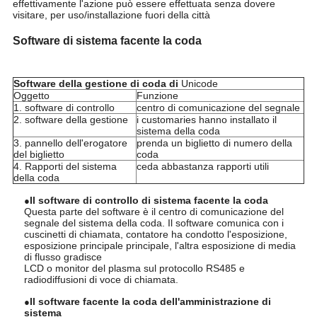
effettivamente l'azione può essere effettuata senza dovere
visitare, per uso/installazione fuori della città
Software di sistema facente la coda
Software della gestione di coda di
Unicode
Oggetto
Funzione
1. software di controllo
centro di comunicazione del segnale
2. software della gestione
i customaries hanno installato il
sistema della coda
3. pannello dell'erogatore
prenda un biglietto di numero della
del biglietto
coda
4. Rapporti del sistema
ceda abbastanza rapporti utili
della coda
Il software di controllo di sistema facente la coda
●
Questa parte del software è il centro di comunicazione del
segnale del sistema della coda. Il software comunica con i
cuscinetti di chiamata, contatore ha condotto l'esposizione,
esposizione principale principale, l'altra esposizione di media
di flusso gradisce
LCD o monitor del plasma sul protocollo RS485 e
radiodiffusioni di voce di chiamata.
Il software facente la coda dell'amministrazione di
●
sistema