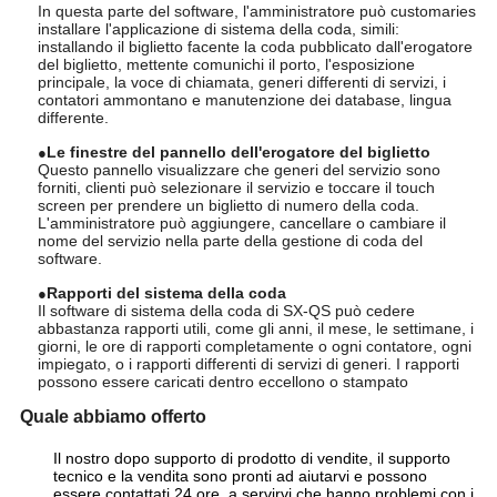
In questa parte del software, l'amministratore può customaries
installare l'applicazione di sistema della coda, simili:
installando il biglietto facente la coda pubblicato dall'erogatore
del biglietto, mettente comunichi il porto, l'esposizione
principale, la voce di chiamata, generi differenti di servizi, i
contatori ammontano e manutenzione dei database, lingua
differente.
Le finestre del pannello dell'erogatore del biglietto
●
Questo pannello visualizzare che generi del servizio sono
forniti, clienti può selezionare il servizio e toccare il touch
screen per prendere un biglietto di numero della coda.
L'amministratore può aggiungere, cancellare o cambiare il
nome del servizio nella parte della gestione di coda del
software.
Rapporti del sistema della coda
●
Il software di sistema della coda di SX-QS può cedere
abbastanza rapporti utili, come gli anni, il mese, le settimane, i
giorni, le ore di rapporti completamente o ogni contatore, ogni
impiegato, o i rapporti differenti di servizi di generi. I rapporti
possono essere caricati dentro eccellono o stampato
Quale abbiamo offerto
Il nostro dopo supporto di prodotto di vendite, il supporto
tecnico e la vendita sono pronti ad aiutarvi e possono
essere contattati 24 ore, a servirvi che hanno problemi con i