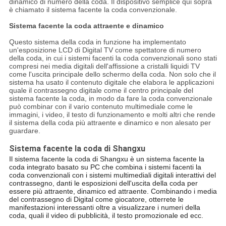
dinamico di numero della coda. Il dispositivo semplice qui sopra
è chiamato il sistema facente la coda convenzionale.
Sistema facente la coda attraente e dinamico
Questo sistema della coda in funzione ha implementato
un'esposizione LCD di Digital TV come spettatore di numero
della coda, in cui i sistemi facenti la coda convenzionali sono stati
compresi nei media digitali dell'affissione a cristalli liquidi TV
come l'uscita principale dello schermo della coda. Non solo che il
sistema ha usato il contenuto digitale che elabora le applicazioni
quale il contrassegno digitale come il centro principale del
sistema facente la coda, in modo da fare la coda convenzionale
può combinar con il vario contenuto multimediale come le
immagini, i video, il testo di funzionamento e molti altri che rende
il sistema della coda più attraente e dinamico e non alesato per
guardare.
Sistema facente la coda di Shangxu
Il sistema facente la coda di Shangxu è un sistema facente la
coda integrato basato su PC che combina i sistemi facenti la
coda convenzionali con i sistemi multimediali digitali interattivi del
contrassegno, danti le esposizioni dell'uscita della coda per
essere più attraente, dinamico ed attraente. Combinando i media
del contrassegno di Digital come giocatore, otterrete le
manifestazioni interessanti oltre a visualizzare i numeri della
coda, quali il video di pubblicità, il testo promozionale ed ecc.