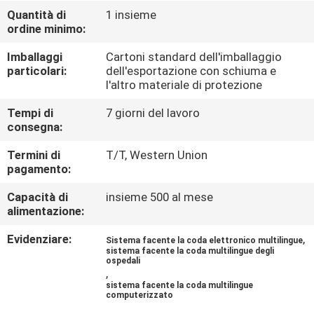
CONTROLLO
Quantità di
1 insieme
ordine minimo:
DI
QUALITÀ
Imballaggi
Cartoni standard dell'imballaggio
particolari:
dell'esportazione con schiuma e
l'altro materiale di protezione
CONTATTICI
Tempi di
7 giorni del lavoro
consegna:
NOTIZIE
Termini di
T/T, Western Union
pagamento:
RICHIEDA
Capacità di
insieme 500 al mese
alimentazione:
UNA
CITAZIONE
Evidenziare:
,
Sistema facente la coda elettronico multilingue
sistema facente la coda multilingue degli
ospedali
,
MAPPA
sistema facente la coda multilingue
computerizzato
DEL