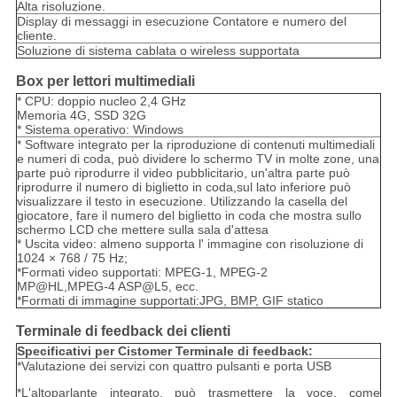
Alta risoluzione.
Display di messaggi in esecuzione Contatore e numero del
cliente.
Soluzione di sistema cablata o wireless supportata
Box per lettori multimediali
* CPU: doppio nucleo 2,4 GHz
Memoria 4G, SSD 32G
* Sistema operativo: Windows
* Software integrato per la riproduzione di contenuti multimediali
e numeri di coda, può dividere lo schermo TV in molte zone, una
parte può riprodurre il video pubblicitario, un'altra parte può
riprodurre il numero di biglietto in coda,sul lato inferiore può
visualizzare il testo in esecuzione. Utilizzando la casella del
giocatore, fare il numero del biglietto in coda che mostra sullo
schermo LCD che mettere sulla sala d'attesa
* Uscita video: almeno supporta l' immagine con risoluzione di
1024 × 768 / 75 Hz;
*Formati video supportati: MPEG-1, MPEG-2
MP@HL,MPEG-4 ASP@L5, ecc.
*Formati di immagine supportati:JPG, BMP, GIF statico
Terminale di feedback dei clienti
Specificativi per C
istomer Terminale di feedback
:
*Valutazione dei servizi con quattro pulsanti e porta USB
*L'altoparlante integrato, può trasmettere la voce, come