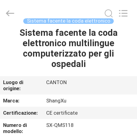
Guangzhou
ShangXu
Technology
Co.,Ltd.
All
Sistema facente la coda elettronico
Rights
Reserved.
Developed
Sistema facente la coda
CASA
by
ECER
elettronico multilingue
PRODOTTI
computerizzato per gli
ospedali
CIRCA
NOI
Luogo di
CANTON
origine:
GIRO
Marca:
ShangXu
DELLA
Certificazione:
CE certificate
FABBRICA
Numero di
SX-QMS118
modello: