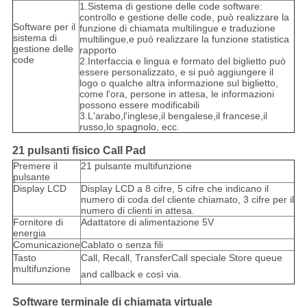
1.Sistema di gestione delle code software:
controllo e gestione delle code, può realizzare la
Software per il
funzione di chiamata multilingue e traduzione
sistema di
multilingue,e può realizzare la funzione statistica
gestione delle
rapporto
code
2.Interfaccia e lingua e formato del biglietto può
essere personalizzato, e si può aggiungere il
logo o qualche altra informazione sul biglietto,
come l'ora, persone in attesa, le informazioni
possono essere modificabili
3.L'arabo,l'inglese,il bengalese,il francese,il
russo,lo spagnolo, ecc.
21 pulsanti fisico Call Pad
Premere il
21 pulsante multifunzione
pulsante
Display LCD
Display LCD a 8 cifre, 5 cifre che indicano il
numero di coda del cliente chiamato, 3 cifre per il
numero di clienti in attesa.
Fornitore di
Adattatore di alimentazione 5V
energia
Comunicazione
Cablato o senza fili
Tasto
Call, Recall, TransferCall speciale Store queue
multifunzione
and callback e così via.
Software terminale di chiamata virtuale