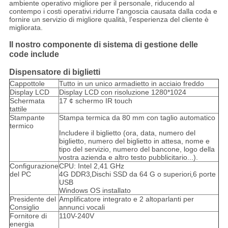
ambiente operativo migliore per il personale, riducendo al
contempo i costi operativi.ridurre l'angoscia causata dalla coda e
fornire un servizio di migliore qualità, l'esperienza del cliente è
migliorata.
Il nostro componente di sistema di gestione delle
code include
Dispensatore di biglietti
Cappottole
Tutto in un unico armadietto in acciaio freddo
Display LCD
Display LCD con risoluzione 1280*1024
Schermata
17 ¢ schermo IR touch
tattile
Stampante
Stampa termica da 80 mm con taglio automatico
termico
Includere il biglietto (ora, data, numero del
biglietto, numero del biglietto in attesa, nome e
tipo del servizio, numero del bancone, logo della
vostra azienda e altro testo pubblicitario...).
Configurazione
CPU: Intel 2,41 GHz
del PC
4G DDR3
Dischi SSD da 64 G o superiori
6 porte
,
,
USB
Windows OS installato
Presidente del
Amplificatore integrato e 2 altoparlanti per
Consiglio
annunci vocali
Fornitore di
110V-240V
energia