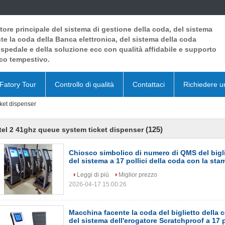
tore principale del sistema di gestione della coda, del sistema
te la coda della Banca elettronica, del sistema della coda
ospedale e della soluzione ecc con qualità affidabile e supporto
co tempestivo.
Fatory Tour
Controllo di qualità
Contattaci
Richiedere u
cket dispenser
(125)
tel 2 41ghz queue system ticket dispenser
Chiosco simbolico di numero di QMS del bigli
del sistema a 17 pollici della coda con la st
Leggi di più
Miglior prezzo
2026-04-17 15:00:26
Macchina facente la coda del biglietto della 
del sistema dell'erogatore Scratchproof a 17 po