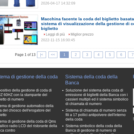
2026-04-17 14:32:09
Macchina facente la coda del biglietto basata
sistema di visualizzazione della gestione di 
biglietto
Leggi di più
Miglior prezzo
2022-11-15 16:00:45
Page 1 of 13
|<
<<
1
2
3
4
5
6
7
tema di gestione della coda
Sistema della coda della
Banca
ositivo della gestione di coda di
Soluzione del sistema della coda di
Z 60HZ con la stampante del
emissione di biglietti della Banca con i
lietto di numero
cassieri multipli ed il sistema simbolico
di chiamata di numero
tema di gestione automatico della
a del chiosco dell'erogatore del
Sistema di chiamata di numero senza
ietto
fili a 17 pollici antipolvere dell'interno
della coda
tema di gestione della coda di Qms
allico radio LCD del ristorante della
Sistema simbolico della coda della
ca contro
Banca di gestione di numero di