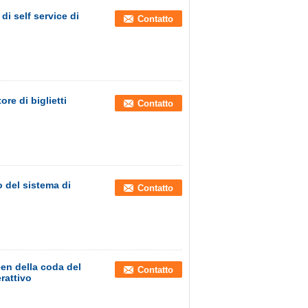
di self service di
Contatto
re di biglietti
Contatto
o del sistema di
Contatto
een della coda del
Contatto
rattivo