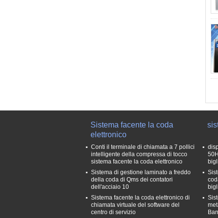
Sistema facente la coda
sis
elettronico
Conti il terminale di chiamata a 7 pollici
disp
intelligente della compressa di tocco
50H
sistema facente la coda elettronico
big
Sistema di gestione laminato a freddo
Sis
della coda di Qms dei contatori
cod
dell'acciaio 10
bigl
Sistema facente la coda elettronico di
Sis
chiamata virtuale del software del
met
centro di servizio
Ban