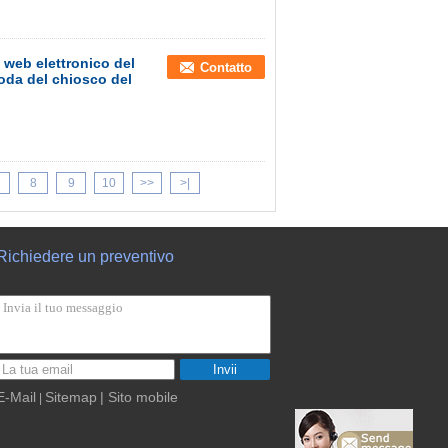
 web elettronico del
Contatto
coda del chiosco del
8
9
10
>>
>|
Richiedere un preventivo
Invii
E-Mail
Sitemap
| Sito mobile
|