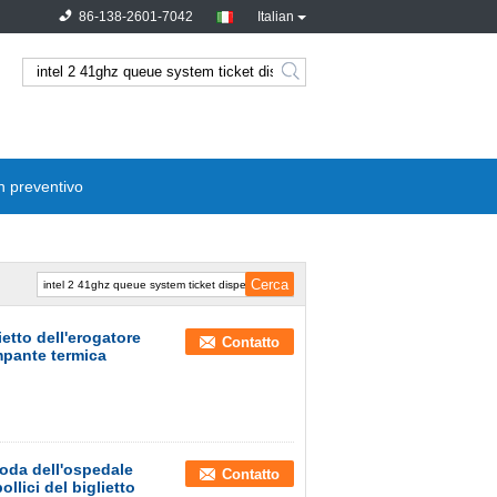
86-138-2601-7042
Italian
n preventivo
etto dell'erogatore
Contatto
ampante termica
coda dell'ospedale
Contatto
llici del biglietto