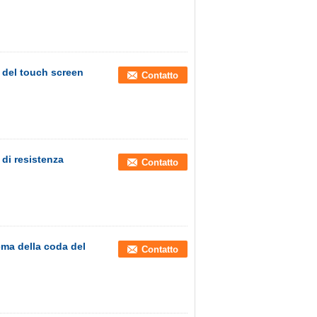
a del touch screen
Contatto
 di resistenza
Contatto
ema della coda del
Contatto